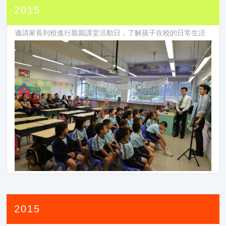
2015
邀請家長到校進行親親課堂活動日，了解孩子在校的日常生活
2015