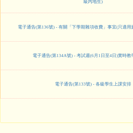
級內地生)
電子通告(第136號) - 有關「下學期雜項收費」事宜(只適
電子通告(第134A號) - 考試週(6月1日至4日)實時
電子通告(第133號) - 各級學生上課安排