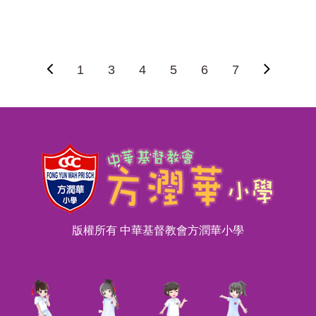
1
3
4
5
6
7
版權所有 中華基督教會方潤華小學