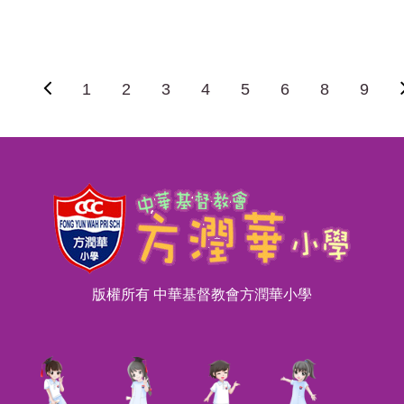
1
2
3
4
5
6
8
9
版權所有 中華基督教會方潤華小學