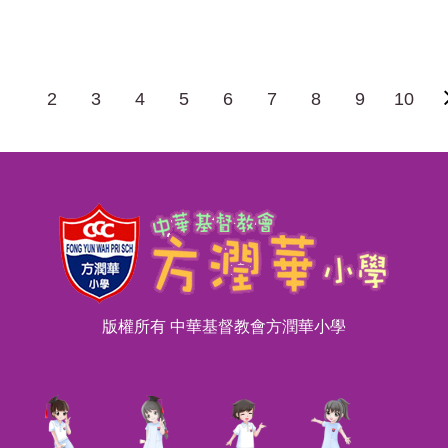
2
3
4
5
6
7
8
9
10
版權所有 中華基督教會方潤華小學