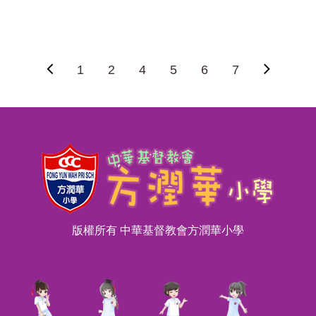
1
2
4
5
6
7
版權所有 中華基督教會方潤華小學