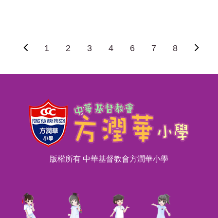
1
2
3
4
6
7
8
版權所有 中華基督教會方潤華小學