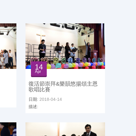
14
Apr
復活節崇拜&樂韻悠揚頌主恩
歌唱比賽
日期:
2018-04-14
描述: